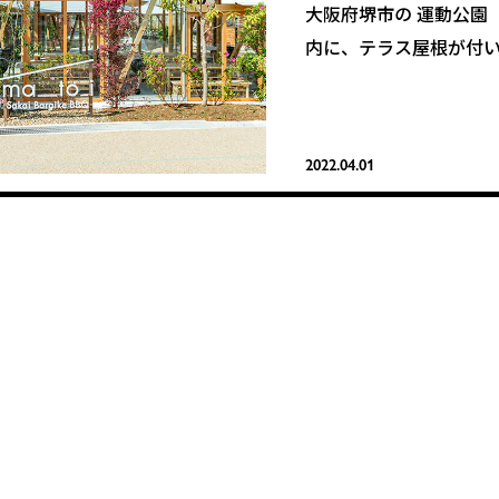
大阪府堺市の 運動公園
内に、テラス屋根が付
ュー場「堺原池BBQ ma
す。総座席数は600席
日本最大級です。
2022.04.01
店名の由来となった「円
おり、円を描く形にデ
を多くあしらい、 広い
BBQを楽しむことがで
体育館や野球場、スケー
施設、遊具広場などが
ルのお出けに最適な環境