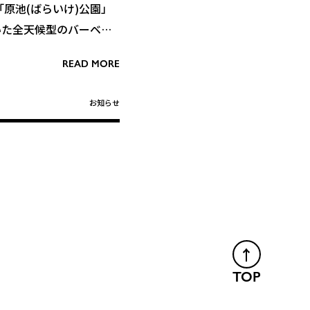
「原池(ばらいけ)公園」
いた全天候型のバーベキ
toi」 をオープンしま
READ MORE
あり、全天候型としては西
お知らせ
居る(まといる)」ど
ザインされていて、木々
お庭で団らんするように
きます。同じ公園内には
トボードパーク、 健康
あり、家族連れやカップ
です。
TOP