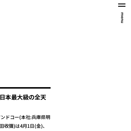
menu
西日本最大級の全天
ンドコー(本社:兵庫県明
田收彌)は4月1日(金)、