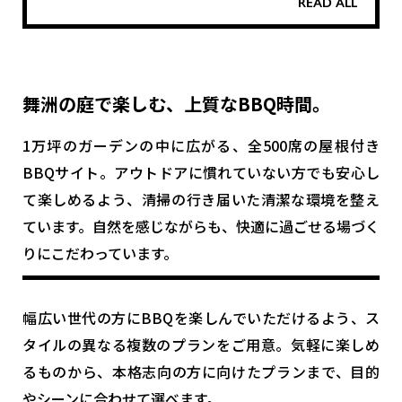
READ ALL
BBQサイトです。
やさしい木々に囲まれ、季節の花々が咲き
舞洲の庭で楽しむ、上質なBBQ時間。
誇るこの場所は、ただBBQを楽しむだけで
1万坪のガーデンの中に広がる、全500席の屋根付き
なく、自然のリズムに身をゆだね、心を整
BBQサイト。アウトドアに慣れていない方でも安心し
える“都市型オアシス”のような存在。ラグ
て楽しめるよう、清掃の行き届いた清潔な環境を整え
ジュアリーでありながら自然体でいられ
ています。自然を感じながらも、快適に過ごせる場づく
りにこだわっています。
る、あなただけの佳き日がここにありま
す。
幅広い世代の方にBBQを楽しんでいただけるよう、ス
タイルの異なる複数のプランをご用意。気軽に楽しめ
るものから、本格志向の方に向けたプランまで、目的
やシーンに合わせて選べます。