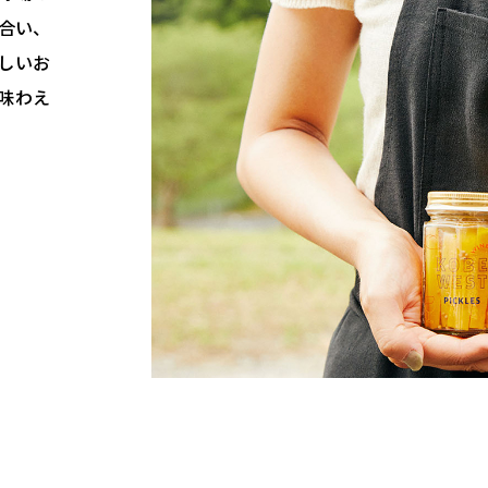
合い、
しいお
味わえ