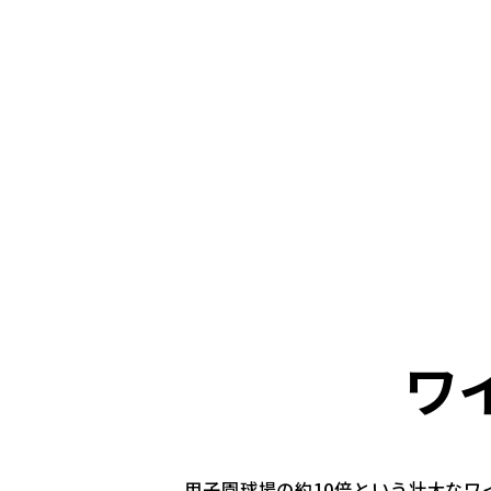
ワ
甲子園球場の約10倍という壮大なワ