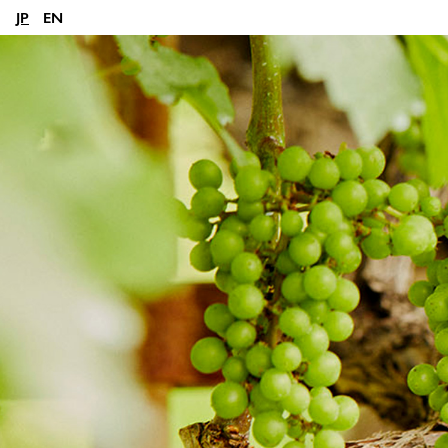
JP
EN