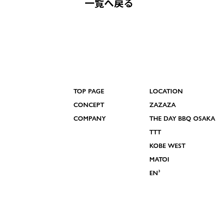
一覧へ戻る
TOP PAGE
LOCATION
CONCEPT
ZAZAZA
COMPANY
THE DAY BBQ OSAKA
TTT
KOBE WEST
MATOI
EN³