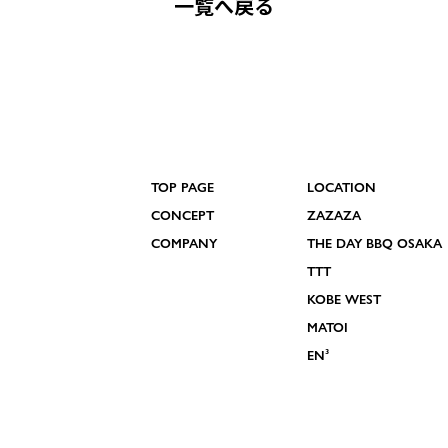
一覧へ戻る
TOP PAGE
LOCATION
CONCEPT
ZAZAZA
COMPANY
THE DAY BBQ OSAKA
TTT
KOBE WEST
MATOI
EN³