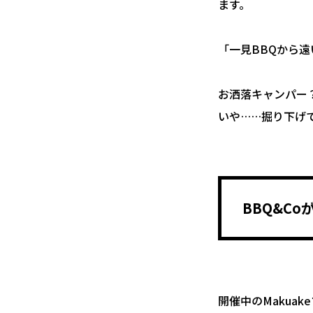
ます。
「一見BBQから遠
お洒落キャンパー
いや……掘り下げ
BBQ&C
開催中のMakua