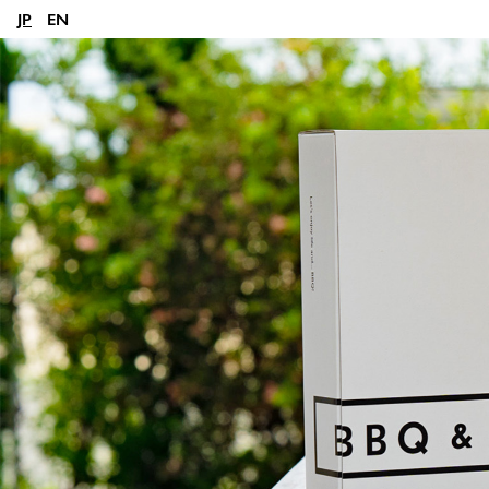
JP
EN